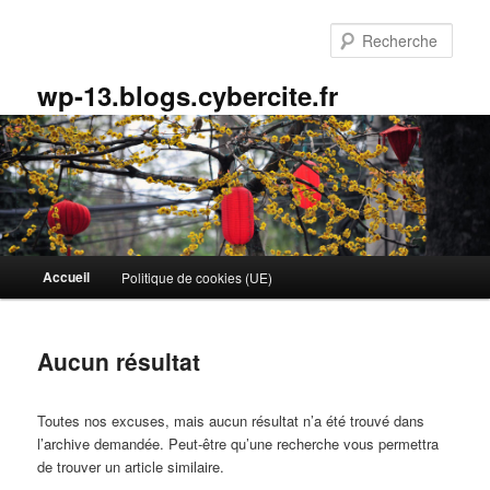
Aller
Aller
au
au
Rech
contenu
contenu
principal
secondaire
wp-13.blogs.cybercite.fr
Menu
Accueil
Politique de cookies (UE)
principal
Aucun résultat
Toutes nos excuses, mais aucun résultat n’a été trouvé dans
l’archive demandée. Peut-être qu’une recherche vous permettra
de trouver un article similaire.