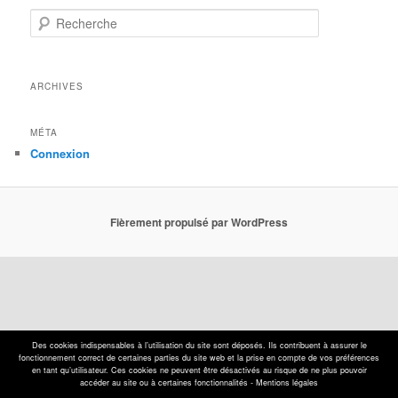
Recherche
ARCHIVES
MÉTA
Connexion
Fièrement propulsé par WordPress
Des cookies indispensables à l’utilisation du site sont déposés. Ils contribuent à assurer le
fonctionnement correct de certaines parties du site web et la prise en compte de vos préférences
en tant qu’utilisateur. Ces cookies ne peuvent être désactivés au risque de ne plus pouvoir
accéder au site ou à certaines fonctionnalités -
Mentions légales